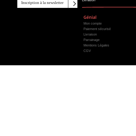
Livraison
Génial
Mon compte
Paiement sécurisé
Livraison
Parrainage
Mentions Légales
CGV