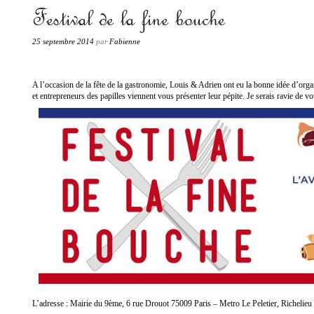
«Les produits de terroir passent à la casserole.»
Festival de la fine bouche
Fabienne PETIT
25 septembre 2014
par
Fabienne
A l’occasion de la fête de la gastronomie, Louis & Adrien ont eu la bonne idée d’org
et entrepreneurs des papilles viennent vous présenter leur pépite. Je serais ravie de v
L’adresse : Mairie du 9ème, 6 rue Drouot 75009 Paris – Metro Le Peletier, Richelieu