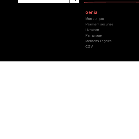
Génial
Mon compte
Paiement sécurisé
Livraison
Parrainage
Mentions Légales
CGV