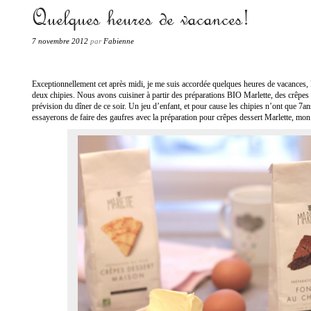
«Les produits de terroir passent à la casserole.»
Quelques heures de vacances!
Fabienne PETIT
7 novembre 2012
par
Fabienne
Exceptionnellement cet après midi, je me suis accordée quelques heures de vacances,
deux chipies. Nous avons cuisiner à partir des préparations BIO Marlette, des crêpes
prévision du dîner de ce soir. Un jeu d’enfant, et pour cause les chipies n’ont que 
essayerons de faire des gaufres avec la préparation pour crêpes dessert Marlette, mon