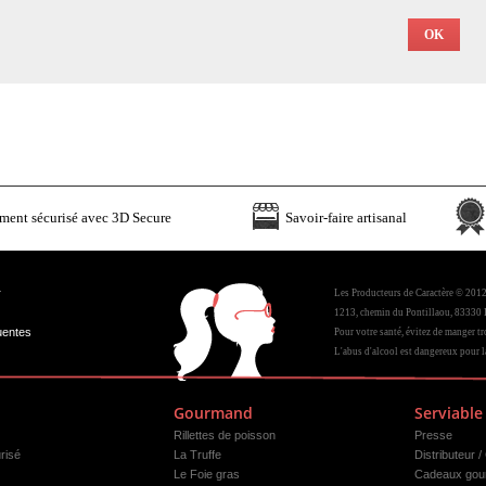
ment sécurisé avec 3D Secure
Savoir-faire artisanal
r
Les Producteurs de Caractère © 201
1213, chemin du Pontillaou, 83330 L
uentes
Pour votre santé, évitez de manger tr
L'abus d'alcool est dangereux pour 
Gourmand
Serviable
Rillettes de poisson
Presse
risé
La Truffe
Distributeur /
Le Foie gras
Cadeaux gou