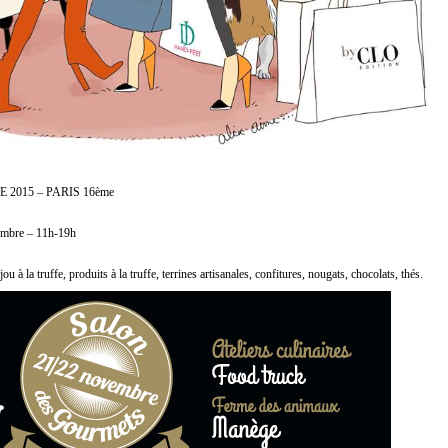
2015 – PARIS 16ème
embre – 11h-19h
u à la truffe, produits à la truffe, terrines artisanales, confitures, nougats, chocolats, thés.