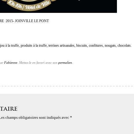
E 2015- JOINVILLE LE PONT
u à la truffe, produits à la truffe, terrines artisanales, biscuits, confitures, nougats, chocolats.
ar
Fabienne
. Mettez-le en favori avec son
permalien
.
taire
Les champs obligatoires sont indiqués avec
*