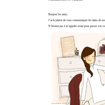
Bonjour les amis,
J’ai le plaisir de vous communiquer les dates de nos
N’hésitez pas à m’appeler avant pour passer vos c