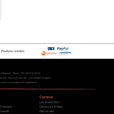
Produits certifiés
2
e Beausset - France - Tél. 06 95 55 95 64
op gras, trop sucré, trop salé - www.manger-bouger.fr
la santé, à consommer avec modération
Curieux
Les producteurs
 Grossiste
Découvrez le Blog
rmands
Plan du site