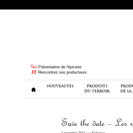
Présentation de l'épicerie
Rencontrez nos producteurs
NOUVEAUTÉS
PRODUITS
PROD
DU TERROIR
DE LA
«Les produits de terroir passent à la casse
Save the date – Les r
3 novembre 2015
par
Fabienne