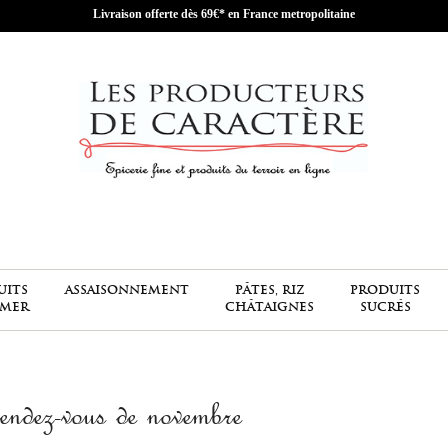
Livraison offerte dès 69€* en France metropolitaine
UITS
ASSAISONNEMENT
PÂTES, RIZ
PRODUITS
 MER
CHÂTAIGNES
SUCRÉS
role.»
endez-vous de novembre
Fabienne PETIT