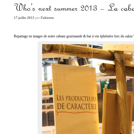
«Les produits de terroir passent à la casserole.»
Who’s next summer 2013 – La caba
Fabienne PETIT
17 juillet 2013
par
Fabienne
Repartage en images de notre cabane gourmande & bar à vin éphémère lors du salon Wh