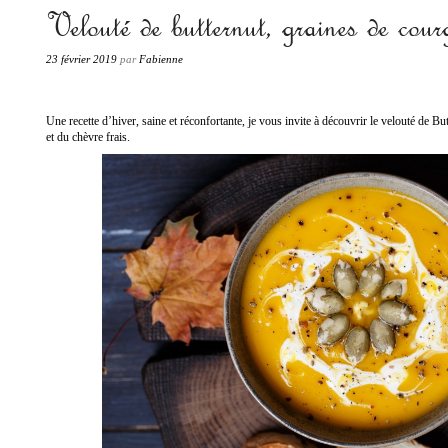
«Les produits de terroir passent à la casserole.»
Velouté de butternut, graines de cour
Fabienne PETIT
23 février 2019
par
Fabienne
Une recette d’hiver, saine et réconfortante, je vous invite à découvrir le
velouté de Bu
et du chèvre frais.